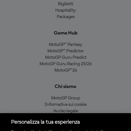
Biglietti
Hospitality
Packages
Game Hub
MotoGP™ Fantasy
MotoGP™ Predictor
MotoGP Guru Predict
MotoGP Guru Racing 25/26
MotoGP™26
Chi siamo
MotoGP Group
Informativa sui cookie
Avviso legale
Informativa sulla privacy
Personalizza la tua esperienza
Condizioni di acquisto