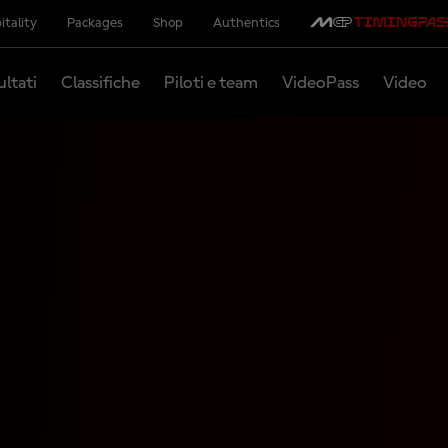
itality
Packages
Shop
Authentics
ultati
Classifiche
Piloti e team
VideoPass
Video