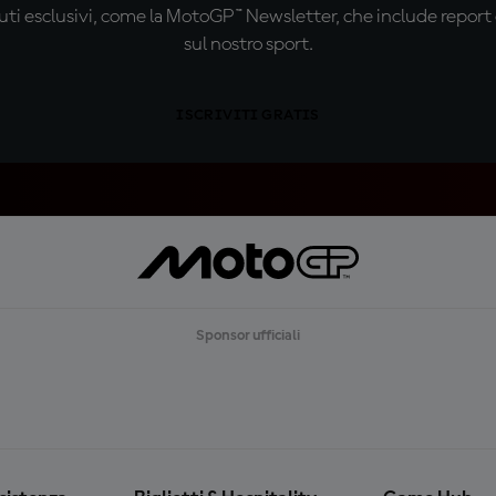
ti esclusivi, come la MotoGP™ Newsletter, che include report de
sul nostro sport.
ISCRIVITI GRATIS
Sponsor ufficiali