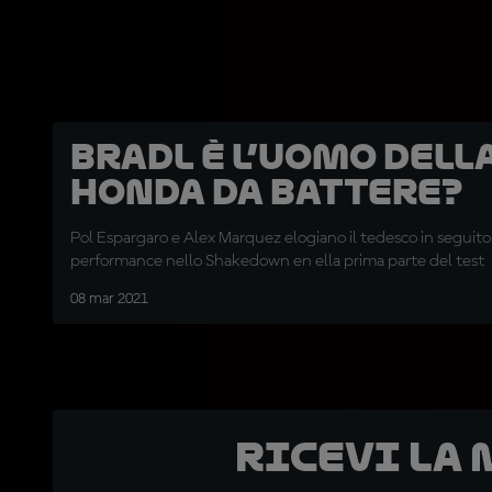
Bradl è l’uomo dell
Honda da battere?
Pol Espargaro e Alex Marquez elogiano il tedesco in seguito a
performance nello Shakedown en ella prima parte del test
08 mar 2021
Ricevi la