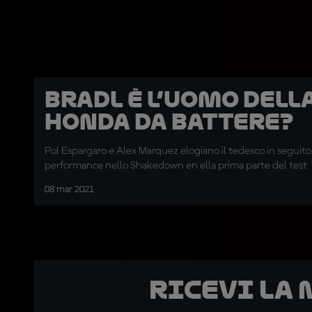
Bradl è l’uomo dell
Honda da battere?
Pol Espargaro e Alex Marquez elogiano il tedesco in seguito a
performance nello Shakedown en ella prima parte del test
08 mar 2021
Ricevi la