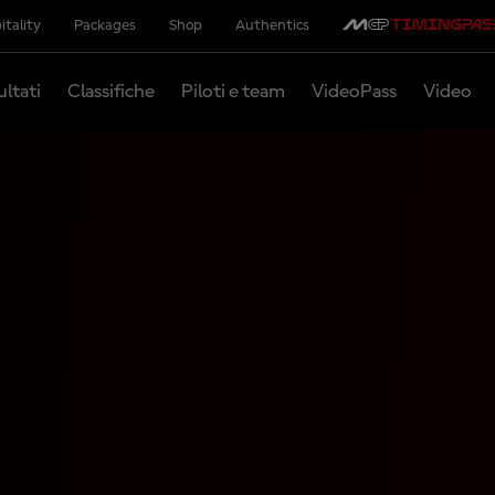
itality
Packages
Shop
Authentics
ultati
Classifiche
Piloti e team
VideoPass
Video