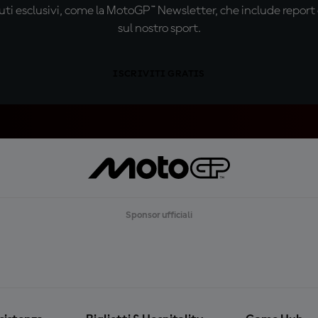
ti esclusivi, come la MotoGP™ Newsletter, che include report de
sul nostro sport.
ISCRIVITI GRATIS
Sponsor ufficiali