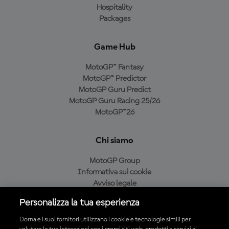
Hospitality
Packages
Game Hub
MotoGP™ Fantasy
MotoGP™ Predictor
MotoGP Guru Predict
MotoGP Guru Racing 25/26
MotoGP™26
Chi siamo
MotoGP Group
Informativa sui cookie
Avviso legale
Informativa sulla privacy
Personalizza la tua esperienza
Condizioni di acquisto
Dorna e i suoi fornitori utilizzano i cookie e tecnologie simili per