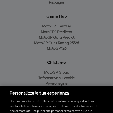
Packages
Game Hub
MotoGP™ Fantasy
MotoGP™ Predictor
MotoGP Guru Predict
MotoGP Guru Racing 25/26
MotoGP™26
Chi siamo
MotoGP Group
Informativa sui cookie
Avviso legale
Informativa sulla privacy
Personalizza la tua esperienza
Condizioni di acquisto
Dorna e i suoi fornitori utilizzano i cookie e tecnologie simili per
valutare le tue interazioni con i propri siti web, prodotti e servizi al
fine di mostrarti una pubblicità personalizzata basata sulle tue