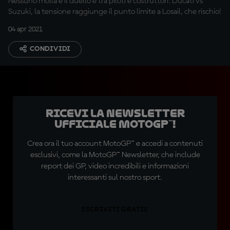
Nessuno molla e il duello è tra piloti e costruttori: Ducati vs
Suzuki, la tensione raggiunge il punto limite a Losail, che rischio!
04 apr 2021
CONDIVIDI
Ricevi la newsletter
ufficiale MotoGP™!
Crea ora il tuo account MotoGP™ e accedi a contenuti
esclusivi, come la MotoGP™ Newsletter, che include
report dei GP, video incredibili e informazioni
interessanti sul nostro sport.
ISCRIVITI GRATIS