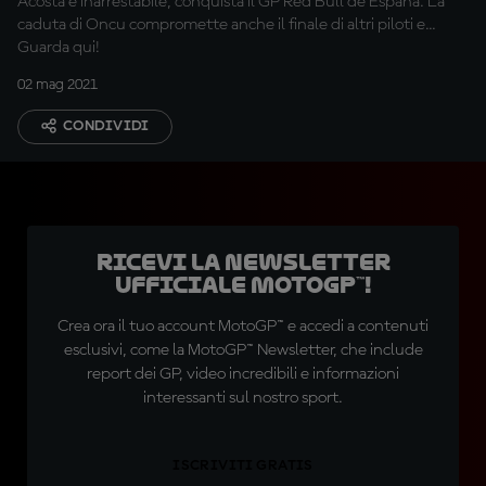
Acosta è inarrestabile, conquista il GP Red Bull de España. La
caduta di Oncu compromette anche il finale di altri piloti e...
Guarda qui!
02 mag 2021
CONDIVIDI
Ricevi la newsletter
ufficiale MotoGP™!
Crea ora il tuo account MotoGP™ e accedi a contenuti
esclusivi, come la MotoGP™ Newsletter, che include
report dei GP, video incredibili e informazioni
interessanti sul nostro sport.
ISCRIVITI GRATIS