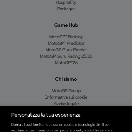
Hospitality
Packages
Game Hub
MotoGP™ Fantasy
MotoGP™ Predictor
MotoGP Guru Predict
MotoGP Guru Racing 25/26
MotoGP™26
Chi siamo
MotoGP Group
Informativa sui cookie
Avviso legale
Informativa sulla privacy
Personalizza la tua esperienza
Condizioni di acquisto
Dorna e i suoi fornitori utilizzano i cookie e tecnologie simili per
valutare le tue interazioni con i propri siti web, prodotti e servizi al