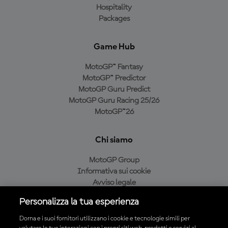
Hospitality
Packages
Game Hub
MotoGP™ Fantasy
MotoGP™ Predictor
MotoGP Guru Predict
MotoGP Guru Racing 25/26
MotoGP™26
Chi siamo
MotoGP Group
Informativa sui cookie
Avviso legale
Informativa sulla privacy
Personalizza la tua esperienza
Condizioni di acquisto
Dorna e i suoi fornitori utilizzano i cookie e tecnologie simili per