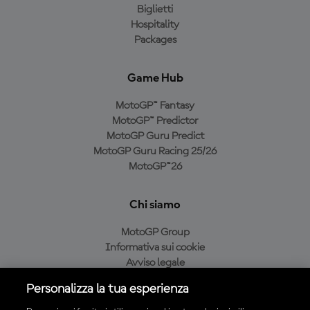
Biglietti
Hospitality
Packages
Game Hub
MotoGP™ Fantasy
MotoGP™ Predictor
MotoGP Guru Predict
MotoGP Guru Racing 25/26
MotoGP™26
Chi siamo
MotoGP Group
Informativa sui cookie
Avviso legale
Informativa sulla privacy
Personalizza la tua esperienza
Condizioni di acquisto