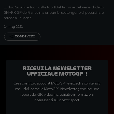
Il duo Suzuki è fuori dalla top 10 al termine del venerdì dello
SHARK GP de France ma entrambi sostengono di potersi fare
strada a Le Mans
14 mag 2021
CONDIVIDI
Ricevi la newsletter
ufficiale MotoGP™!
Crea ora il tuo account MotoGP™ e accedi a contenuti
esclusivi, come la MotoGP™ Newsletter, che include
report dei GP, video incredibili e informazioni
interessanti sul nostro sport.