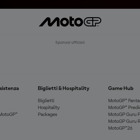
Sponsor ufficiali
ssistenza
Biglietti & Hospitality
Game Hub
Biglietti
MotoGP™ Fanta
Hospitality
MotoGP™ Predic
a MotoGP™
Packages
MotoGP Guru P
MotoGP Guru R
MotoGP™26