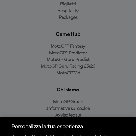
Biglietti
Hospitality
Packages
Game Hub
MotoGP™ Fantasy
MotoGP™ Predictor
MotoGP Guru Predict
MotoGP Guru Racing 25/26
MotoGP™26
Chi siamo
MotoGP Group
Informativa sui cookie
Avviso legale
Informativa sulla privacy
Personalizza la tua esperienza
Condizioni di acquisto