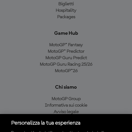
Biglietti
Hospitality
Packages
Game Hub
MotoGP™ Fantasy
MotoGP™ Predictor
MotoGP Guru Predict
MotoGP Guru Racing 25/26
MotoGP™26
Chi siamo
MotoGP Group
Informativa sui cookie
Avviso legale
Informativa sulla privacy
Personalizza la tua esperienza
Condizioni di acquisto