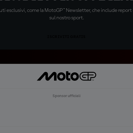
ti esclusivi, come la MotoGP™ Newsletter, che include report de
sul nostro sport.
ISCRIVITI GRATIS
Sponsor ufficiali