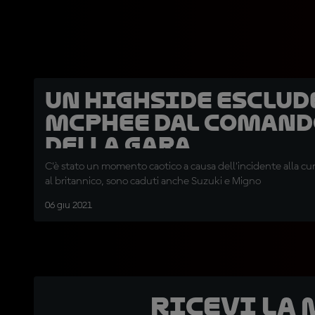
Un highside esclud
McPhee dal comand
della gara
C’è stato un momento caotico a causa dell’incidente alla cu
al britannico, sono caduti anche Suzuki e Migno
06 giu 2021
Ricevi la