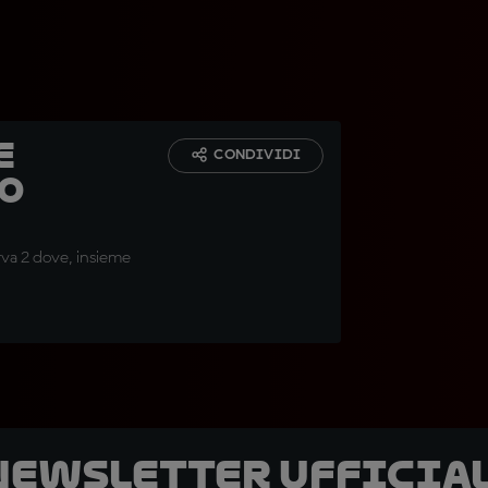
e
CONDIVIDI
o
rva 2 dove, insieme
 newsletter ufficial