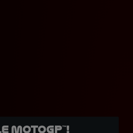
e MotoGP™!