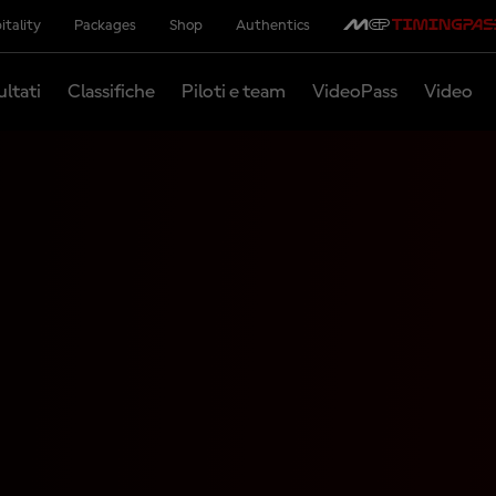
itality
Packages
Shop
Authentics
ultati
Classifiche
Piloti e team
VideoPass
Video