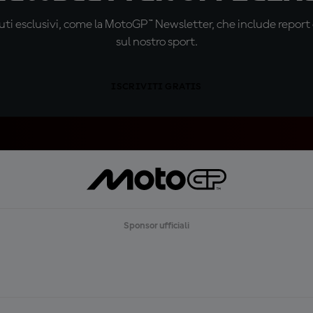
ti esclusivi, come la MotoGP™ Newsletter, che include report de
sul nostro sport.
ISCRIVITI GRATIS
Sponsor ufficiali