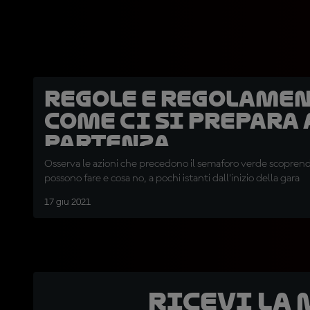
Regole e Regolamen
Come ci si prepara 
partenza
Osserva le azioni che precedono il semaforo verde scoprendo 
possono fare e cosa no, a pochi istanti dall’inizio della gara
17 giu 2021
Ricevi la