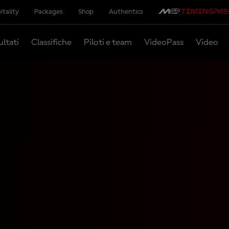
itality
Packages
Shop
Authentics
ultati
Classifiche
Piloti e team
VideoPass
Video