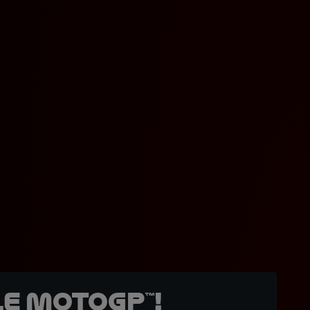
e MotoGP™!