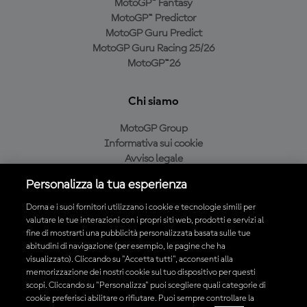
MotoGP™ Fantasy
MotoGP™ Predictor
MotoGP Guru Predict
MotoGP Guru Racing 25/26
MotoGP™26
Chi siamo
MotoGP Group
Informativa sui cookie
Avviso legale
Informativa sulla privacy
Personalizza la tua esperienza
Condizioni di acquisto
Dorna e i suoi fornitori utilizzano i cookie e tecnologie simili per
valutare le tue interazioni con i propri siti web, prodotti e servizi al
fine di mostrarti una pubblicità personalizzata basata sulle tue
Scarica l'app ufficiale MotoGP™
abitudini di navigazione (per esempio, le pagine che ha
visualizzato). Cliccando su "Accetta tutti", acconsenti alla
memorizzazione dei nostri cookie sul tuo dispositivo per questi
scopi. Cliccando su "Personalizza" puoi scegliere quali categorie di
cookie preferisci abilitare o rifiutare. Puoi sempre controllare la