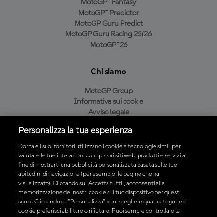
MotoGP™ Fantasy
MotoGP™ Predictor
MotoGP Guru Predict
MotoGP Guru Racing 25/26
MotoGP™26
Chi siamo
MotoGP Group
Informativa sui cookie
Avviso legale
Informativa sulla privacy
Personalizza la tua esperienza
Condizioni di acquisto
Dorna e i suoi fornitori utilizzano i cookie e tecnologie simili per
valutare le tue interazioni con i propri siti web, prodotti e servizi al
fine di mostrarti una pubblicità personalizzata basata sulle tue
Scarica l'app ufficiale MotoGP™
abitudini di navigazione (per esempio, le pagine che ha
visualizzato). Cliccando su "Accetta tutti", acconsenti alla
memorizzazione dei nostri cookie sul tuo dispositivo per questi
scopi. Cliccando su "Personalizza" puoi scegliere quali categorie di
cookie preferisci abilitare o rifiutare. Puoi sempre controllare la