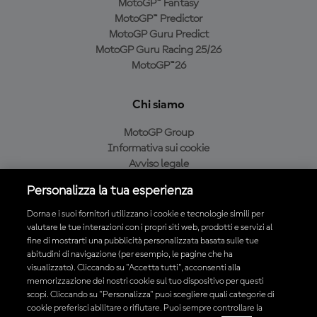
MotoGP™ Fantasy
MotoGP™ Predictor
MotoGP Guru Predict
MotoGP Guru Racing 25/26
MotoGP™26
Chi siamo
MotoGP Group
Informativa sui cookie
Avviso legale
Informativa sulla privacy
Personalizza la tua esperienza
Condizioni di acquisto
Dorna e i suoi fornitori utilizzano i cookie e tecnologie simili per
valutare le tue interazioni con i propri siti web, prodotti e servizi al
fine di mostrarti una pubblicità personalizzata basata sulle tue
Scarica l'app ufficiale MotoGP™
abitudini di navigazione (per esempio, le pagine che ha
visualizzato). Cliccando su "Accetta tutti", acconsenti alla
memorizzazione dei nostri cookie sul tuo dispositivo per questi
scopi. Cliccando su "Personalizza" puoi scegliere quali categorie di
cookie preferisci abilitare o rifiutare. Puoi sempre controllare la