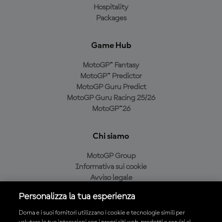
Hospitality
Packages
Game Hub
MotoGP™ Fantasy
MotoGP™ Predictor
MotoGP Guru Predict
MotoGP Guru Racing 25/26
MotoGP™26
Chi siamo
MotoGP Group
Informativa sui cookie
Avviso legale
Informativa sulla privacy
Personalizza la tua esperienza
Condizioni di acquisto
Dorna e i suoi fornitori utilizzano i cookie e tecnologie simili per