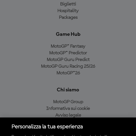
Biglietti
Hospitality
Packages
Game Hub
MotoGP™ Fantasy
MotoGP™ Predictor
MotoGP Guru Predict
MotoGP Guru Racing 25/26
MotoGP™26
Chi siamo
MotoGP Group
Informativa sui cookie
Avviso legale
Informativa sulla privacy
Personalizza la tua esperienza
Condizioni di acquisto