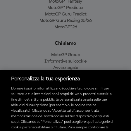
MotoGP™ Fantasy
MotoGP™ Predictor
MotoGP Guru Predict
MotoGP Guru Racing 25/26
MotoGP™26
Chi siamo
MotoGP Group
Informativa sui cookie
Avviso legale
Informativa sulla privacy
Personalizza la tua esperienza
Condizioni di acquisto
Dorna e i suoi fornitori utilizzano i cookie e tecnologie simili per
valutare le tue interazioni con i propri siti web, prodotti e servizi al
fine di mostrarti una pubblicità personalizzata basata sulle tue
Scarica l'app ufficiale MotoGP™
abitudini di navigazione (per esempio, le pagine che ha
visualizzato). Cliccando su "Accetta tutti", acconsenti alla
memorizzazione dei nostri cookie sul tuo dispositivo per questi
scopi. Cliccando su "Personalizza" puoi scegliere quali categorie di
cookie preferisci abilitare o rifiutare. Puoi sempre controllare la