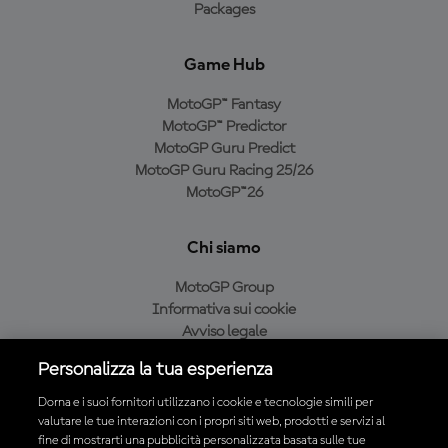
Packages
Game Hub
MotoGP™ Fantasy
MotoGP™ Predictor
MotoGP Guru Predict
MotoGP Guru Racing 25/26
MotoGP™26
Chi siamo
MotoGP Group
Informativa sui cookie
Avviso legale
Informativa sulla privacy
Personalizza la tua esperienza
Condizioni di acquisto
Dorna e i suoi fornitori utilizzano i cookie e tecnologie simili per
valutare le tue interazioni con i propri siti web, prodotti e servizi al
fine di mostrarti una pubblicità personalizzata basata sulle tue