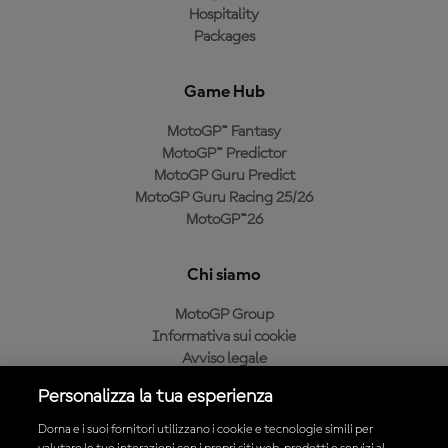
Hospitality
Packages
Game Hub
MotoGP™ Fantasy
MotoGP™ Predictor
MotoGP Guru Predict
MotoGP Guru Racing 25/26
MotoGP™26
Chi siamo
MotoGP Group
Informativa sui cookie
Avviso legale
Informativa sulla privacy
Personalizza la tua esperienza
Condizioni di acquisto
Dorna e i suoi fornitori utilizzano i cookie e tecnologie simili per