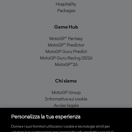
Hospitality
Packages
Game Hub
MotoGP™ Fantasy
MotoGP™ Predictor
MotoGP Guru Predict
MotoGP Guru Racing 25/26
MotoGP™26
Chi siamo
MotoGP Group
Informativa sui cookie
Avviso legale
Informativa sulla privacy
Personalizza la tua esperienza
Condizioni di acquisto
Dorna e i suoi fornitori utilizzano i cookie e tecnologie simili per