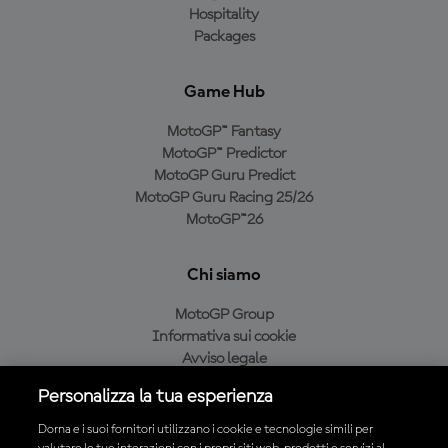
Hospitality
Packages
Game Hub
MotoGP™ Fantasy
MotoGP™ Predictor
MotoGP Guru Predict
MotoGP Guru Racing 25/26
MotoGP™26
Chi siamo
MotoGP Group
Informativa sui cookie
Avviso legale
Informativa sulla privacy
Personalizza la tua esperienza
Condizioni di acquisto
Dorna e i suoi fornitori utilizzano i cookie e tecnologie simili per