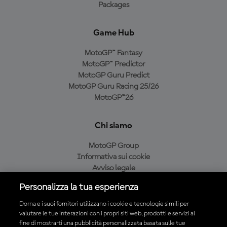
Packages
Game Hub
MotoGP™ Fantasy
MotoGP™ Predictor
MotoGP Guru Predict
MotoGP Guru Racing 25/26
MotoGP™26
Chi siamo
MotoGP Group
Informativa sui cookie
Avviso legale
Informativa sulla privacy
Personalizza la tua esperienza
Condizioni di acquisto
Dorna e i suoi fornitori utilizzano i cookie e tecnologie simili per
valutare le tue interazioni con i propri siti web, prodotti e servizi al
fine di mostrarti una pubblicità personalizzata basata sulle tue