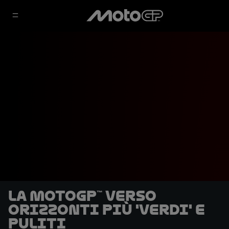
La MotoGP™ verso
orizzonti più 'verdi' e
puliti