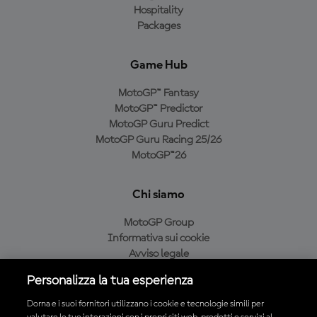
Hospitality
Packages
Game Hub
MotoGP™ Fantasy
MotoGP™ Predictor
MotoGP Guru Predict
MotoGP Guru Racing 25/26
MotoGP™26
Chi siamo
MotoGP Group
Informativa sui cookie
Avviso legale
Informativa sulla privacy
Personalizza la tua esperienza
Condizioni di acquisto
Dorna e i suoi fornitori utilizzano i cookie e tecnologie simili per