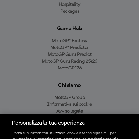
Hospitality
Packages
Game Hub
MotoGP™ Fantasy
MotoGP™ Predictor
MotoGP Guru Predict
MotoGP Guru Racing 25/26
MotoGP™26
Chi siamo
MotoGP Group
Informativa sui cookie
Avviso legale
Informativa sulla privacy
Personalizza la tua esperienza
Condizioni di acquisto
Dorna e i suoi fornitori utilizzano i cookie e tecnologie simili per