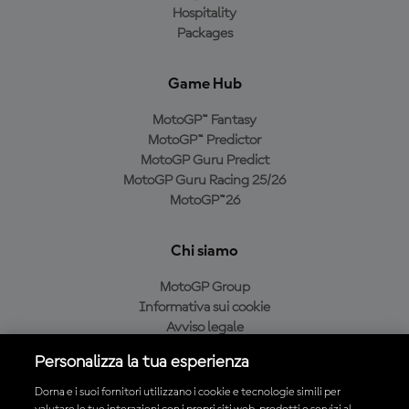
Hospitality
Packages
Game Hub
MotoGP™ Fantasy
MotoGP™ Predictor
MotoGP Guru Predict
MotoGP Guru Racing 25/26
MotoGP™26
Chi siamo
MotoGP Group
Informativa sui cookie
Avviso legale
Informativa sulla privacy
Personalizza la tua esperienza
Condizioni di acquisto
Dorna e i suoi fornitori utilizzano i cookie e tecnologie simili per