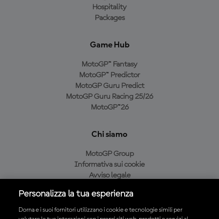
Hospitality
Packages
Game Hub
MotoGP™ Fantasy
MotoGP™ Predictor
MotoGP Guru Predict
MotoGP Guru Racing 25/26
MotoGP™26
Chi siamo
MotoGP Group
Informativa sui cookie
Avviso legale
Informativa sulla privacy
Personalizza la tua esperienza
Condizioni di acquisto
Dorna e i suoi fornitori utilizzano i cookie e tecnologie simili per