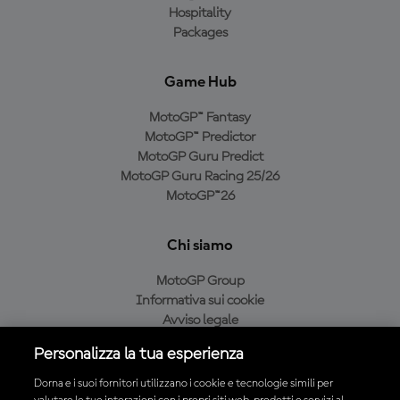
Hospitality
Packages
Game Hub
MotoGP™ Fantasy
MotoGP™ Predictor
MotoGP Guru Predict
MotoGP Guru Racing 25/26
MotoGP™26
Chi siamo
MotoGP Group
Informativa sui cookie
Avviso legale
Informativa sulla privacy
Personalizza la tua esperienza
Condizioni di acquisto
Dorna e i suoi fornitori utilizzano i cookie e tecnologie simili per