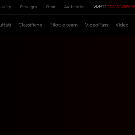
itality
Packages
Shop
Authentics
ultati
Classifiche
Piloti e team
VideoPass
Video