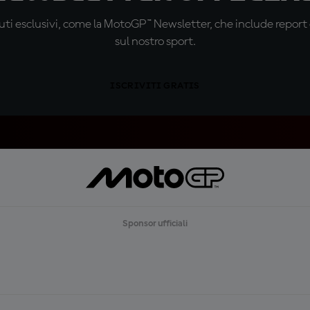
ti esclusivi, come la MotoGP™ Newsletter, che include report de
sul nostro sport.
ISCRIVITI GRATIS
Sponsor ufficiali