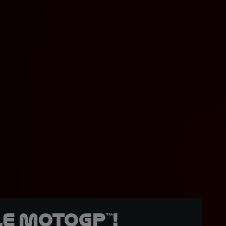
e MotoGP™!