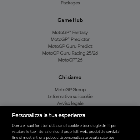
Packages
Game Hub
MotoGP™ Fantasy
MotoGP™ Predictor
MotoGP Guru Predict
MotoGP Guru Racing 25/26
MotoGP™26
Chi siamo
MotoGP Group
Informativa sui cookie
Avviso legale
Informativa sulla privacy
Personalizza la tua esperienza
Condizioni di acquisto
Dorna e i suoi fornitori utilizzano i cookie e tecnologie simili per
valutare le tue interazioni con i propri siti web, prodotti e servizi al
fine di mostrarti una pubblicità personalizzata basata sulle tue