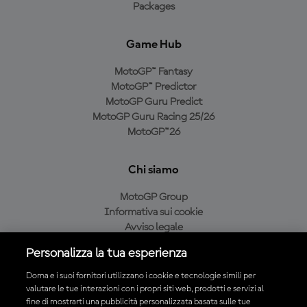
Packages
Game Hub
MotoGP™ Fantasy
MotoGP™ Predictor
MotoGP Guru Predict
MotoGP Guru Racing 25/26
MotoGP™26
Chi siamo
MotoGP Group
Informativa sui cookie
Avviso legale
Informativa sulla privacy
Personalizza la tua esperienza
Condizioni di acquisto
Dorna e i suoi fornitori utilizzano i cookie e tecnologie simili per
valutare le tue interazioni con i propri siti web, prodotti e servizi al
fine di mostrarti una pubblicità personalizzata basata sulle tue