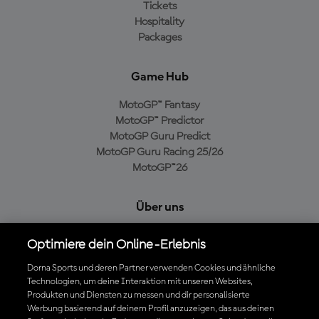
Tickets
Hospitality
Packages
Game Hub
MotoGP™ Fantasy
MotoGP™ Predictor
MotoGP Guru Predict
MotoGP Guru Racing 25/26
MotoGP™26
Über uns
MotoGP Group
Optimiere dein Online-Erlebnis
Cookie-Richtlinien
Geschäftsbedingungen
Dorna Sports und deren Partner verwenden Cookies und ähnliche
Technologien, um deine Interaktion mit unseren Websites,
Datenschutzrichtlinien
Produkten und Diensten zu messen und dir personalisierte
Kaufrichtlinie
Werbung basierend auf deinem Profil anzuzeigen, das aus deinen