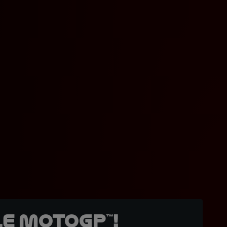
e MotoGP™!