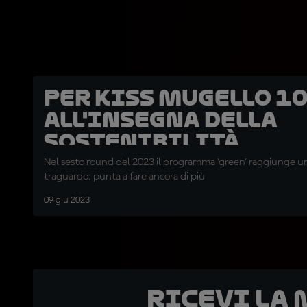
Per KiSS Mugello 1
all'insegna della
sostenibilità
Nel sesto round del 2023 il programma 'green' raggiunge 
traguardo: punta a fare ancora di più
09 giu 2023
Ricevi la