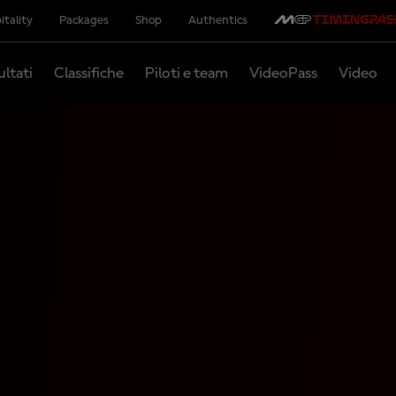
itality
Packages
Shop
Authentics
ultati
Classifiche
Piloti e team
VideoPass
Video