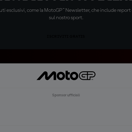
ti esclusivi, come la MotoGP™ Newsletter, che include report de
sul nostro sport.
ISCRIVITI GRATIS
Sponsor ufficiali