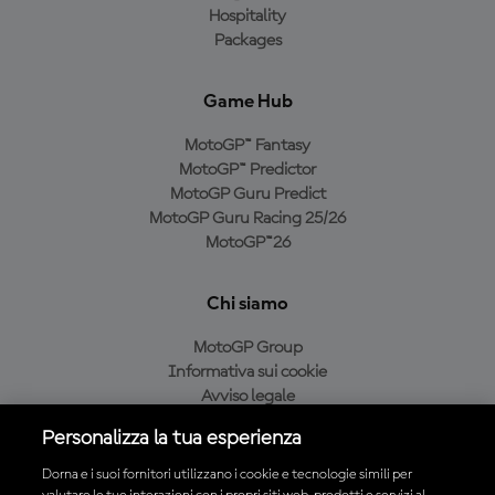
Hospitality
Packages
Game Hub
MotoGP™ Fantasy
MotoGP™ Predictor
MotoGP Guru Predict
MotoGP Guru Racing 25/26
MotoGP™26
Chi siamo
MotoGP Group
Informativa sui cookie
Avviso legale
Informativa sulla privacy
Personalizza la tua esperienza
Condizioni di acquisto
Dorna e i suoi fornitori utilizzano i cookie e tecnologie simili per