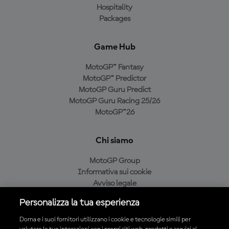
Hospitality
Packages
Game Hub
MotoGP™ Fantasy
MotoGP™ Predictor
MotoGP Guru Predict
MotoGP Guru Racing 25/26
MotoGP™26
Chi siamo
MotoGP Group
Informativa sui cookie
Avviso legale
Informativa sulla privacy
Personalizza la tua esperienza
Condizioni di acquisto
Dorna e i suoi fornitori utilizzano i cookie e tecnologie simili per