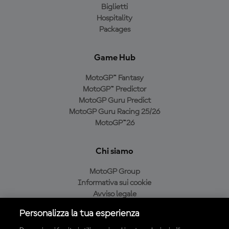
Biglietti
Hospitality
Packages
Game Hub
MotoGP™ Fantasy
MotoGP™ Predictor
MotoGP Guru Predict
MotoGP Guru Racing 25/26
MotoGP™26
Chi siamo
MotoGP Group
Informativa sui cookie
Avviso legale
Informativa sulla privacy
Personalizza la tua esperienza
Condizioni di acquisto