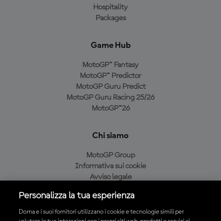
Hospitality
Packages
Game Hub
MotoGP™ Fantasy
MotoGP™ Predictor
MotoGP Guru Predict
MotoGP Guru Racing 25/26
MotoGP™26
Chi siamo
MotoGP Group
Informativa sui cookie
Avviso legale
Informativa sulla privacy
Personalizza la tua esperienza
Condizioni di acquisto
Dorna e i suoi fornitori utilizzano i cookie e tecnologie simili per