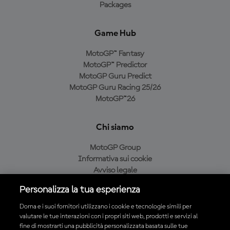
Packages
Game Hub
MotoGP™ Fantasy
MotoGP™ Predictor
MotoGP Guru Predict
MotoGP Guru Racing 25/26
MotoGP™26
Chi siamo
MotoGP Group
Informativa sui cookie
Avviso legale
Informativa sulla privacy
Personalizza la tua esperienza
Condizioni di acquisto
Dorna e i suoi fornitori utilizzano i cookie e tecnologie simili per
valutare le tue interazioni con i propri siti web, prodotti e servizi al
fine di mostrarti una pubblicità personalizzata basata sulle tue