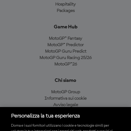
Hospitality
Packages
Game Hub
MotoGP™ Fantasy
MotoGP™ Predictor
MotoGP Guru Predict
MotoGP Guru Racing 25/26
MotoGP™26
Chi siamo
MotoGP Group
Informativa sui cookie
Avviso legale
Informativa sulla privacy
Personalizza la tua esperienza
Condizioni di acquisto
Dorna e i suoi fornitori utilizzano i cookie e tecnologie simili per