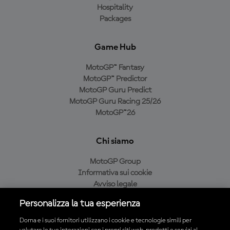
Hospitality
Packages
Game Hub
MotoGP™ Fantasy
MotoGP™ Predictor
MotoGP Guru Predict
MotoGP Guru Racing 25/26
MotoGP™26
Chi siamo
MotoGP Group
Informativa sui cookie
Avviso legale
Informativa sulla privacy
Personalizza la tua esperienza
Condizioni di acquisto
Dorna e i suoi fornitori utilizzano i cookie e tecnologie simili per