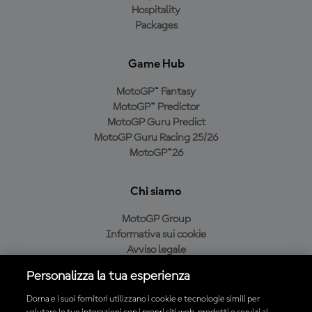
Hospitality
Packages
Game Hub
MotoGP™ Fantasy
MotoGP™ Predictor
MotoGP Guru Predict
MotoGP Guru Racing 25/26
MotoGP™26
Chi siamo
MotoGP Group
Informativa sui cookie
Avviso legale
Informativa sulla privacy
Personalizza la tua esperienza
Condizioni di acquisto
Dorna e i suoi fornitori utilizzano i cookie e tecnologie simili per