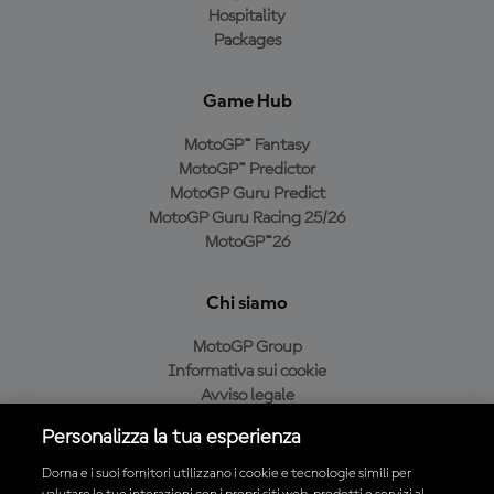
Hospitality
Packages
Game Hub
MotoGP™ Fantasy
MotoGP™ Predictor
MotoGP Guru Predict
MotoGP Guru Racing 25/26
MotoGP™26
Chi siamo
MotoGP Group
Informativa sui cookie
Avviso legale
Informativa sulla privacy
Personalizza la tua esperienza
Condizioni di acquisto
Dorna e i suoi fornitori utilizzano i cookie e tecnologie simili per