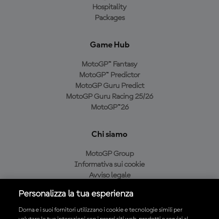
Hospitality
Packages
Game Hub
MotoGP™ Fantasy
MotoGP™ Predictor
MotoGP Guru Predict
MotoGP Guru Racing 25/26
MotoGP™26
Chi siamo
MotoGP Group
Informativa sui cookie
Avviso legale
Informativa sulla privacy
Personalizza la tua esperienza
Condizioni di acquisto
Dorna e i suoi fornitori utilizzano i cookie e tecnologie simili per