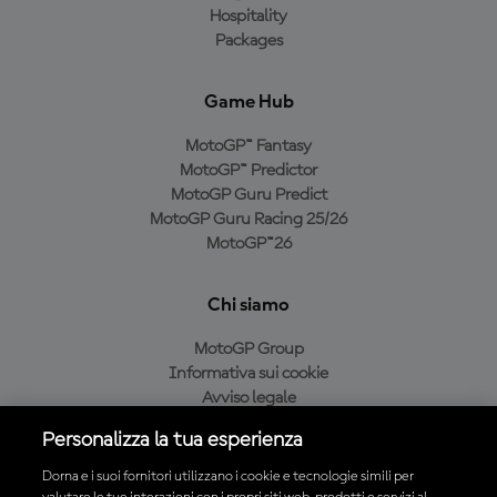
Hospitality
Packages
Game Hub
MotoGP™ Fantasy
MotoGP™ Predictor
MotoGP Guru Predict
MotoGP Guru Racing 25/26
MotoGP™26
Chi siamo
MotoGP Group
Informativa sui cookie
Avviso legale
Informativa sulla privacy
Personalizza la tua esperienza
Condizioni di acquisto
Dorna e i suoi fornitori utilizzano i cookie e tecnologie simili per