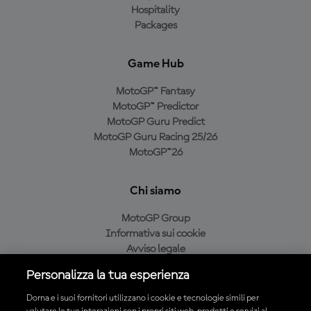
Hospitality
Packages
Game Hub
MotoGP™ Fantasy
MotoGP™ Predictor
MotoGP Guru Predict
MotoGP Guru Racing 25/26
MotoGP™26
Chi siamo
MotoGP Group
Informativa sui cookie
Avviso legale
Informativa sulla privacy
Personalizza la tua esperienza
Condizioni di acquisto
Dorna e i suoi fornitori utilizzano i cookie e tecnologie simili per