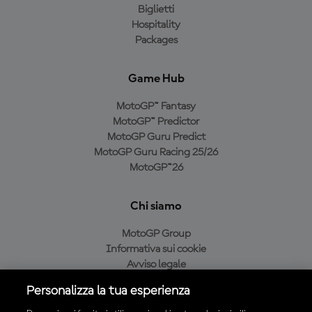
Biglietti
Hospitality
Packages
Game Hub
MotoGP™ Fantasy
MotoGP™ Predictor
MotoGP Guru Predict
MotoGP Guru Racing 25/26
MotoGP™26
Chi siamo
MotoGP Group
Informativa sui cookie
Avviso legale
Informativa sulla privacy
Personalizza la tua esperienza
Condizioni di acquisto