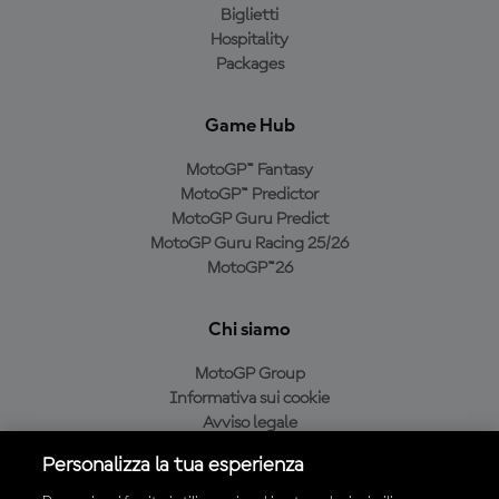
Biglietti
Hospitality
Packages
Game Hub
MotoGP™ Fantasy
MotoGP™ Predictor
MotoGP Guru Predict
MotoGP Guru Racing 25/26
MotoGP™26
Chi siamo
MotoGP Group
Informativa sui cookie
Avviso legale
Informativa sulla privacy
Personalizza la tua esperienza
Condizioni di acquisto