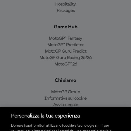
Hospitality
Packages
Game Hub
MotoGP™ Fantasy
MotoGP™ Predictor
MotoGP Guru Predict
MotoGP Guru Racing 25/26
MotoGP™26
Chi siamo
MotoGP Group
Informativa sui cookie
Avviso legale
Informativa sulla privacy
Personalizza la tua esperienza
Condizioni di acquisto
Dorna e i suoi fornitori utilizzano i cookie e tecnologie simili per