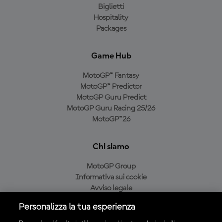
Biglietti
Hospitality
Packages
Game Hub
MotoGP™ Fantasy
MotoGP™ Predictor
MotoGP Guru Predict
MotoGP Guru Racing 25/26
MotoGP™26
Chi siamo
MotoGP Group
Informativa sui cookie
Avviso legale
Informativa sulla privacy
Personalizza la tua esperienza
Condizioni di acquisto